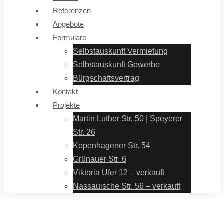
Referenzen
Angebote
Formulare
Selbstauskunft Vermietung
Selbstauskunft Gewerbe
Bürgschaftsvertrag
Kontakt
Projekte
Martin Luther Str. 50 | Speyerer
Str. 26
Kopenhagener Str. 54
Grünauer Str. 6
Viktoria Ufer 12 – verkauft
Nassauische Str. 56 – verkauft